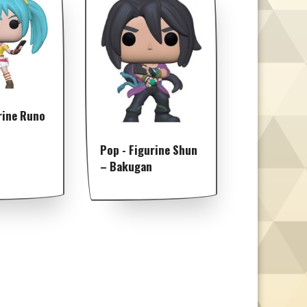
rine Runo
Pop - Figurine Shun
– Bakugan