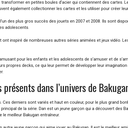
ransformer en petites boules d’acier qui contiennent des cartes. Les
vent également collectionner les cartes et les utiliser pour créer leu
 l’un des plus gros succès des jouets en 2007 et 2008. Ils sont disp
les adolescents.
t ont inspiré de nombreuses autres séries animées et jeux vidéo. L
amusant pour les enfants et les adolescents de s’amuser et de s’amé
eurs propres decks, ce qui leur permet de développer leur imagination 
r.
s présents dans l’univers de Bakuga
. Ces derniers sont variés et haut en couleur, pour le plus grand bo
 principal de la série. Dan est un jeune garçon qui a découvert des B
e le meilleur Bakugan entraîneur.
autre jeune garçon qui aime jouer au Bakugan. Il est le meilleur am