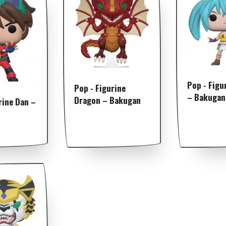
Pop - Figu
Pop - Figurine
– Bakugan
Dragon – Bakugan
rine Dan –