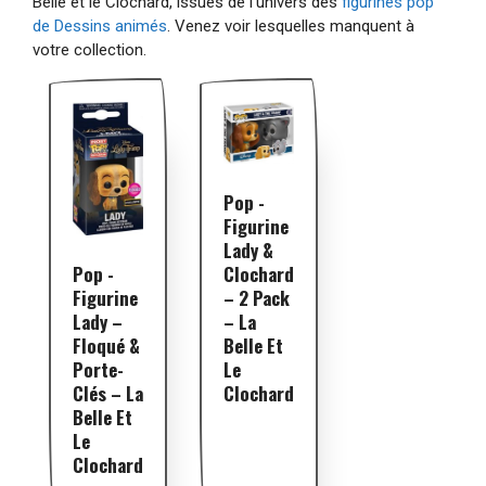
Belle et le Clochard, issues de l'univers des
figurines pop
de Dessins animés
. Venez voir lesquelles manquent à
votre collection.
Pop -
Figurine
Lady &
Pop -
Clochard
Figurine
– 2 Pack
Lady –
– La
Floqué &
Belle Et
Porte-
Le
Clés – La
Clochard
Belle Et
Le
Clochard