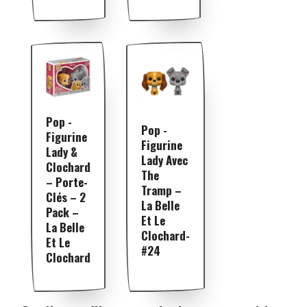
Pop -
Pop -
Figurine
Figurine
Lady &
Lady Avec
Clochard
The
– Porte-
Tramp –
Clés – 2
La Belle
Pack –
Et Le
La Belle
Clochard-
Et Le
#24
Clochard