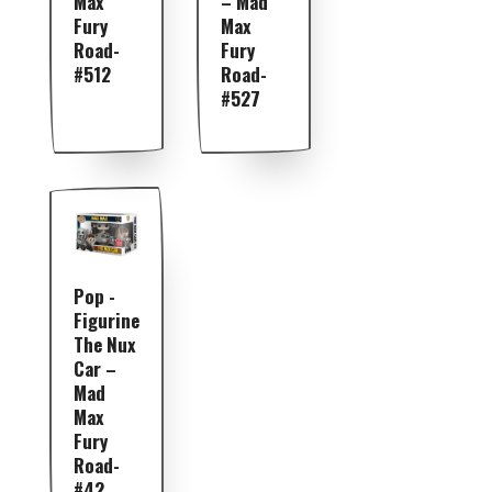
Max
– Mad
Fury
Max
Road-
Fury
#512
Road-
#527
Pop -
Figurine
The Nux
Car –
Mad
Max
Fury
Road-
#42