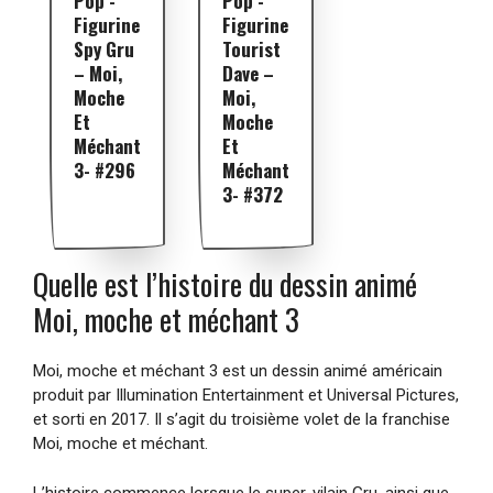
Pop -
Pop -
Figurine
Figurine
Spy Gru
Tourist
– Moi,
Dave –
Moche
Moi,
Et
Moche
Méchant
Et
3- #296
Méchant
3- #372
Quelle est l’histoire du dessin animé
Moi, moche et méchant 3
Moi, moche et méchant 3 est un dessin animé américain
produit par Illumination Entertainment et Universal Pictures,
et sorti en 2017. Il s’agit du troisième volet de la franchise
Moi, moche et méchant.
L’histoire commence lorsque le super-vilain Gru, ainsi que