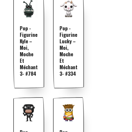
Pop -
Pop -
Figurine
Figurine
Kyle –
Lucky –
Moi,
Moi,
Moche
Moche
Et
Et
Méchant
Méchant
3- #784
3- #334