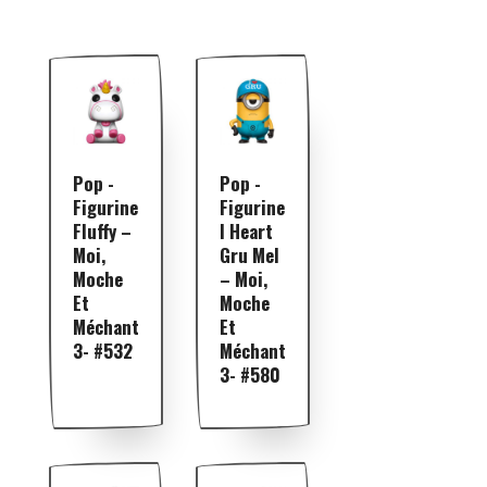
Pop -
Pop -
Figurine
Figurine
Fluffy –
I Heart
Moi,
Gru Mel
Moche
– Moi,
Et
Moche
Méchant
Et
3- #532
Méchant
3- #580