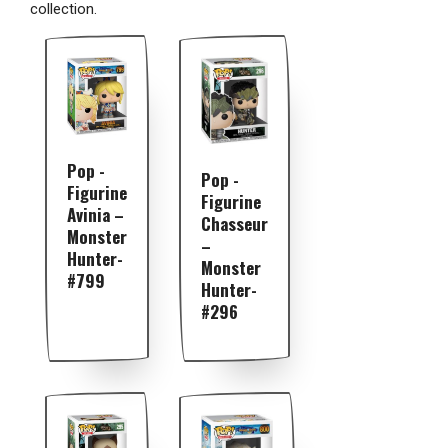
collection.
Pop -
Pop -
Figurine
Figurine
Avinia –
Chasseur
Monster
–
Hunter-
Monster
#799
Hunter-
#296