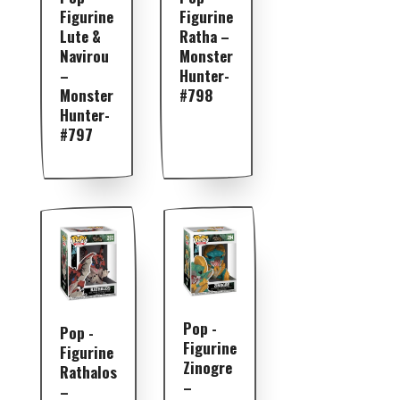
Figurine
Figurine
Lute &
Ratha –
Navirou
Monster
–
Hunter-
Monster
#798
Hunter-
#797
Pop -
Pop -
Figurine
Figurine
Zinogre
Rathalos
–
–