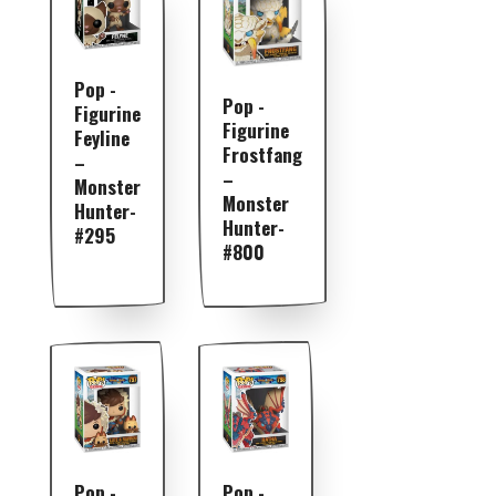
Pop -
Pop -
Figurine
Figurine
Feyline
Frostfang
–
–
Monster
Monster
Hunter-
Hunter-
#295
#800
Pop -
Pop -