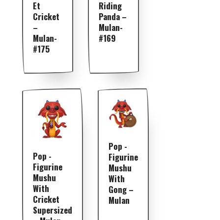
Et
Riding
Cricket
Panda –
–
Mulan-
Mulan-
#169
#175
Pop -
Pop -
Figurine
Figurine
Mushu
Mushu
With
With
Gong –
Cricket
Mulan
Supersized