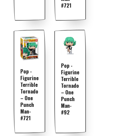
#721
Pop -
Pop -
Figurine
Figurine
Terrible
Terrible
Tornado
Tornado
– One
– One
Punch
Punch
Man-
Man-
#92
#721