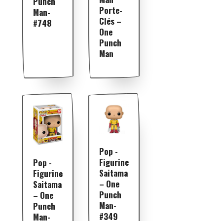
Punch
Porte-
Man-
Clés –
#748
One
Punch
Man
Pop -
Figurine
Pop -
Saitama
Figurine
– One
Saitama
Punch
– One
Man-
Punch
#349
Man-