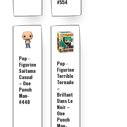
#554
Pop -
Pop -
Figurine
Figurine
Saitama
Terrible
Casual
Tornado
– One
–
Punch
Brillant
Man-
Dans Le
#448
Noir –
One
Punch
Man-