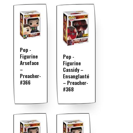
Pop -
Figurine
Pop -
Arseface
Figurine
–
Cassidy –
Preacher-
Ensanglanté
#366
– Preacher-
#368