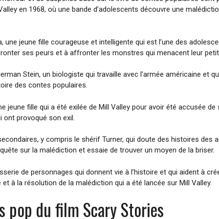
Mill Valley en 1968, où une bande d’adolescents découvre une malédiction
 une jeune fille courageuse et intelligente qui est l’une des adolescen
ronter ses peurs et à affronter les monstres qui menacent leur petite
rman Stein, un biologiste qui travaille avec l’armée américaine et qui 
toire des contes populaires.
 jeune fille qui a été exilée de Mill Valley pour avoir été accusée de s
i ont provoqué son exil.
secondaires, y compris le shérif Turner, qui doute des histoires des 
enquête sur la malédiction et essaie de trouver un moyen de la briser.
erie de personnages qui donnent vie à l’histoire et qui aident à cr
t à la résolution de la malédiction qui a été lancée sur Mill Valley.
es pop du film Scary Stories