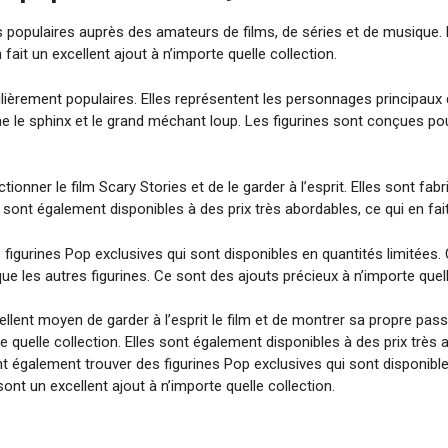
s populaires auprès des amateurs de films, de séries et de musique. 
 fait un excellent ajout à n’importe quelle collection.
lièrement populaires. Elles représentent les personnages principaux d
me le sphinx et le grand méchant loup. Les figurines sont conçues p
onner le film Scary Stories et de le garder à l’esprit. Elles sont fab
es sont également disponibles à des prix très abordables, ce qui en fait
igurines Pop exclusives qui sont disponibles en quantités limitées. 
e les autres figurines. Ce sont des ajouts précieux à n’importe quell
llent moyen de garder à l’esprit le film et de montrer sa propre passio
rte quelle collection. Elles sont également disponibles à des prix trè
également trouver des figurines Pop exclusives qui sont disponibles 
ont un excellent ajout à n’importe quelle collection.