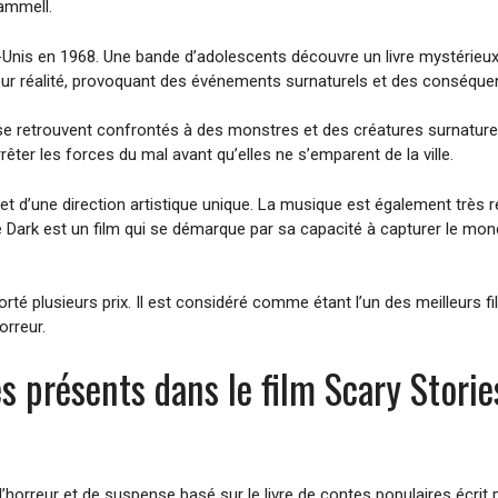
Gammell.
ts-Unis en 1968. Une bande d’adolescents découvre un livre mystérieu
e leur réalité, provoquant des événements surnaturels et des conséqu
e retrouvent confrontés à des monstres et des créatures surnaturell
rêter les forces du mal avant qu’elles ne s’emparent de la ville.
et d’une direction artistique unique. La musique est également très r
e Dark est un film qui se démarque par sa capacité à capturer le monde
mporté plusieurs prix. Il est considéré comme étant l’un des meilleurs
orreur.
s présents dans le film Scary Storie
m d’horreur et de suspense basé sur le livre de contes populaires écrit