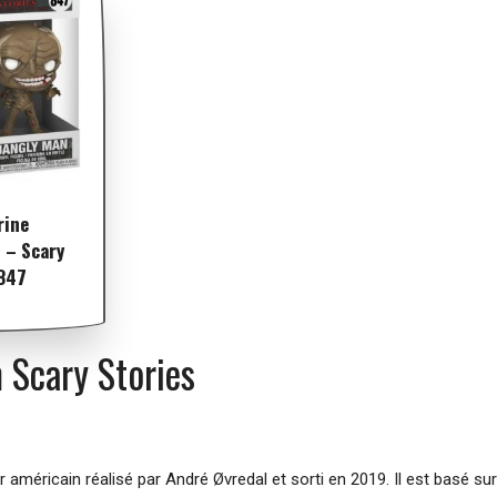
rine
 – Scary
#847
m Scary Stories
eur américain réalisé par André Øvredal et sorti en 2019. Il est basé 