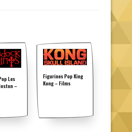
Figurines Pop King
Pop Les
Kong – Films
Boston –