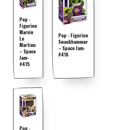
Pop -
Figurine
Marvin
Pop - Figurine
Le
Swackhammer
Martien
– Space Jam-
– Space
#416
Jam-
#415
Pop -