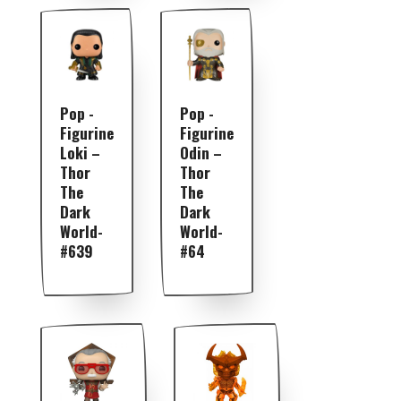
Pop -
Pop -
Figurine
Figurine
Loki –
Odin –
Thor
Thor
The
The
Dark
Dark
World-
World-
#639
#64