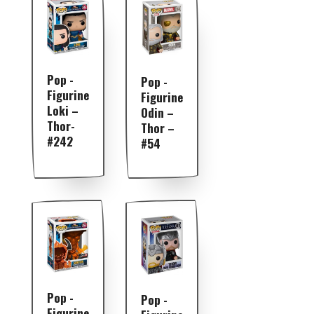
Pop -
Pop -
Figurine
Figurine
Loki –
Odin –
Thor-
Thor –
#242
#54
Pop -
Pop -
Figurine