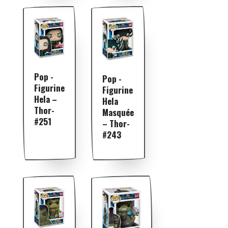
Pop -
Pop -
Figurine
Figurine
Hela –
Hela
Thor-
Masquée
#251
– Thor-
#243