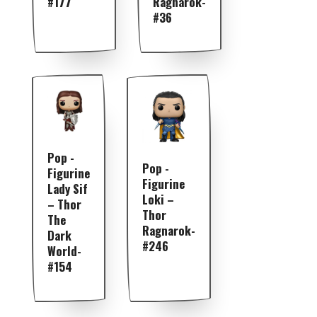
#177
Ragnarok-
#36
Pop -
Pop -
Figurine
Figurine
Lady Sif
Loki –
– Thor
Thor
The
Ragnarok-
Dark
#246
World-
#154