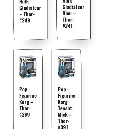
Hulk
Hulk
Gladiateur
Gladiateur
Bleu –
– Thor-
Thor-
#249
#241
Pop -
Pop -
Figurine
Figurine
Korg
Korg –
Tenant
Thor-
Miek –
#269
Thor-
#391