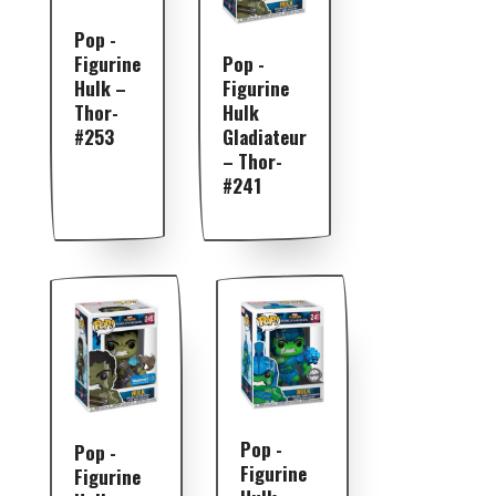
Pop -
Pop -
Figurine
Figurine
Hulk –
Hulk
Thor-
Gladiateur
#253
– Thor-
#241
Pop -
Pop -
Figurine
Figurine