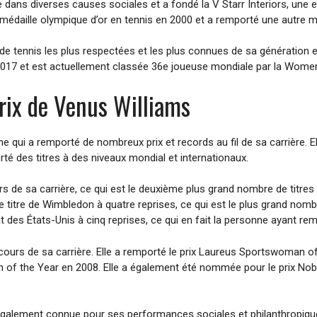
dans diverses causes sociales et a fondé la V Starr Interiors, une en
daille olympique d’or en tennis en 2000 et a remporté une autre mé
de tennis les plus respectées et les plus connues de sa génération et
17 et est actuellement classée 36e joueuse mondiale par la Women
prix de Venus Williams
 qui a remporté de nombreux prix et records au fil de sa carrière. E
rté des titres à des niveaux mondial et internationaux.
 de sa carrière, ce qui est le deuxième plus grand nombre de titre
e titre de Wimbledon à quatre reprises, ce qui est le plus grand nom
des États-Unis à cinq reprises, ce qui en fait la personne ayant rem
urs de sa carrière. Elle a remporté le prix Laureus Sportswoman of 
 of the Year en 2008. Elle a également été nommée pour le prix Nobe
 également connue pour ses performances sociales et philanthropiques