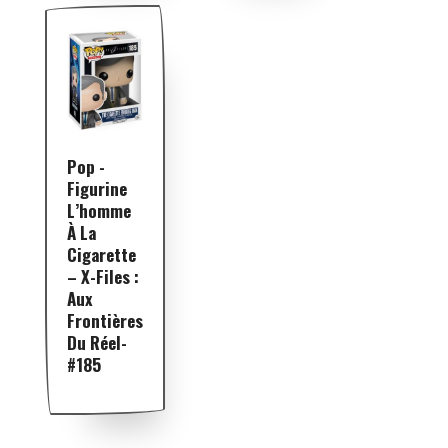
Pop -
Figurine
L’homme
À La
Cigarette
– X-Files :
Aux
Frontières
Du Réel-
#185