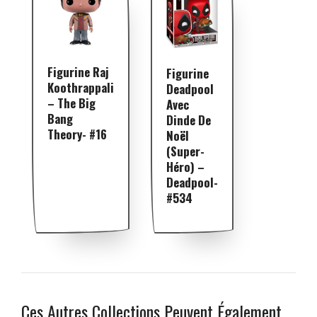
Figurine Raj
Figurine
Koothrappali
Deadpool
– The Big
Avec
Bang
Dinde De
Theory- #16
Noël
(Super-
Héro) –
Deadpool-
#534
Ces Autres Collections Peuvent Également