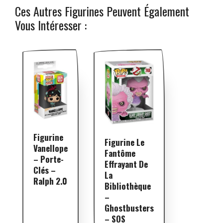
Ces Autres Figurines Peuvent Également
Vous Intéresser :
Figurine
Figurine Le
Vanellope
Fantôme
– Porte-
Effrayant De
Clés –
La
Ralph 2.0
Bibliothèque
–
Ghostbusters
– SOS