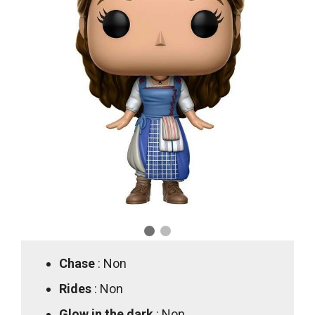
Chase
: Non
Rides
: Non
Glow in the dark
: Non