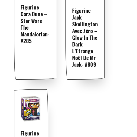
Figurine
Figurine
Cara Dune –
Jack
Star Wars
Skellington
The
Avec Zéro –
Mandalorian-
Glow In The
#285
Dark –
L’Etrange
Noël De Mr
Jack- #809
Figurine