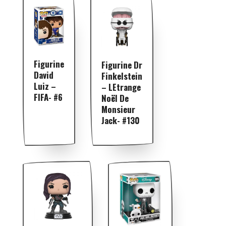
Figurine
Figurine Dr
David
Finkelstein
Luiz –
– LEtrange
FIFA- #6
Noël De
Monsieur
Jack- #130