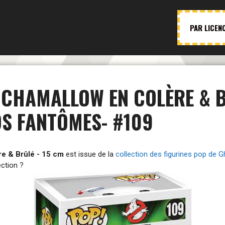
PAR LICEN
 CHAMALLOW EN COLÈRE & B
S FANTÔMES- #109
e & Brûlé - 15 cm
est issue de la
collection des figurines pop de
ection ?