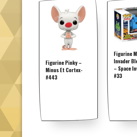
Figurine 
Invader Bl
Figurine Pinky –
– Space In
Minus Et Cortex-
#33
#443