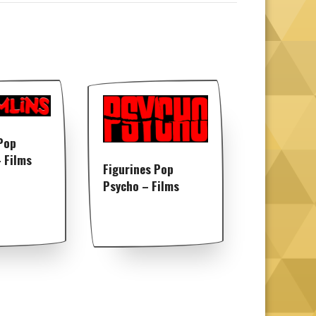
Pop
 Films
Figurines Pop
Psycho – Films