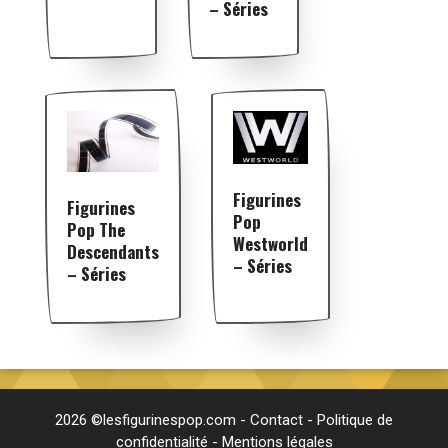
– Séries
Figurines
Figurines
Pop
Pop The
Westworld
Descendants
– Séries
– Séries
2026 ©lesfigurinespop.com -
Contact
-
Politique de
confidentialité
-
Mentions légales