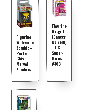
Figurine
Batgirl
(cancer
Figurine
Du Sein)
Wolverine
– DC
Zombie –
Super-
Porte
Héros-
Clés –
#363
Marvel
Zombies