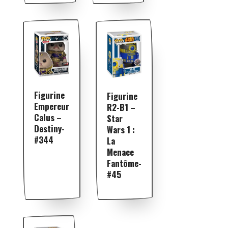
Figurine
Figurine
Empereur
R2-B1 –
Calus –
Star
Destiny-
Wars 1 :
#344
La
Menace
Fantôme-
#45