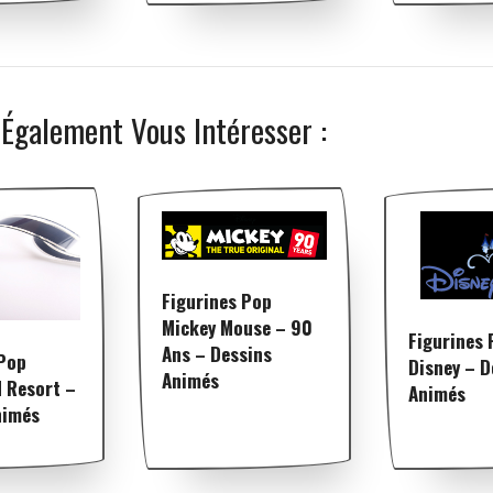
 Également Vous Intéresser :
Figurines Pop
Mickey Mouse – 90
Figurines 
Ans – Dessins
 Pop
Disney – D
Animés
d Resort –
Animés
nimés