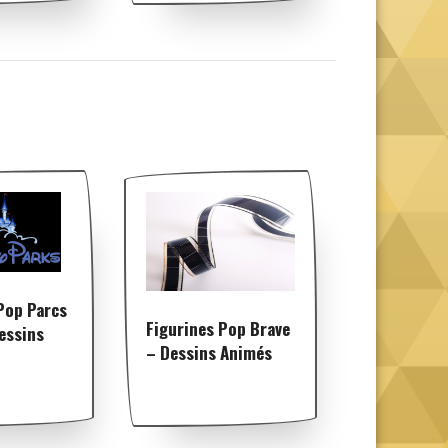
Pop Parcs
Figurines Pop Brave
essins
– Dessins Animés