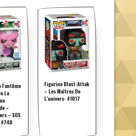
Figurine Blast-Attak
e Fantôme
– Les Maîtres De
De La
L’univers- #1017
que
de –
ers – SOS
 #748