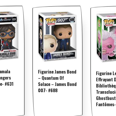
Kamala
Figurine James Bond
Figurine L
engers
– Quantum Of
Effrayant 
e- #631
Solace – James Bond
Bibliothè
007- #688
Transcluci
Ghostbust
Fantômes-