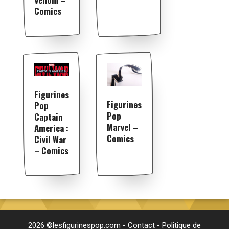
Comics
Figurines
Figurines
Pop
Pop
Captain
Marvel –
America :
Comics
Civil War
– Comics
2026 ©lesfigurinespop.com -
Contact
-
Politique de