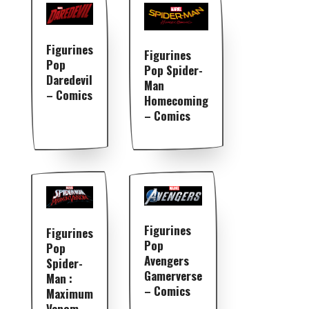
Figurines
Figurines
Pop
Pop Spider-
Daredevil
Man
– Comics
Homecoming
– Comics
Figurines
Figurines
Pop
Pop
Avengers
Spider-
Gamerverse
Man :
– Comics
Maximum
Venom –