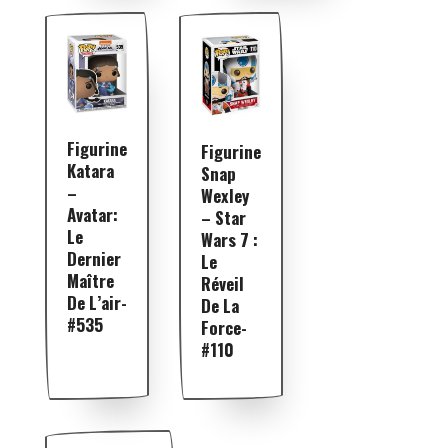
Figurine
Figurine
Katara
Snap
–
Wexley
Avatar:
– Star
Le
Wars 7 :
Dernier
Le
Maître
Réveil
De L’air-
De La
#535
Force-
#110