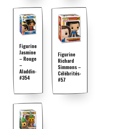
Figurine
Jasmine
Figurine
– Rouge
Richard
–
Simmons –
Aladdin-
Célébrités-
#354
#57