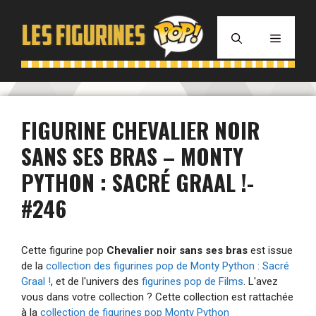
Aller
au
MENU
contenu
FIGURINE CHEVALIER NOIR
SANS SES BRAS – MONTY
PYTHON : SACRÉ GRAAL !-
#246
Cette figurine pop
Chevalier noir sans ses bras
est issue
de la
collection des figurines pop de Monty Python : Sacré
Graal !
, et de l'univers des
figurines pop de Films
. L'avez
vous dans votre collection ? Cette collection est rattachée
à la
collection de figurines pop Monty Python