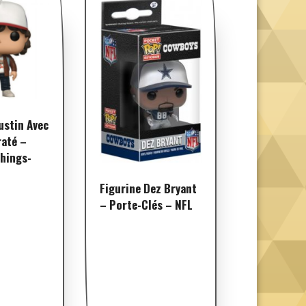
ustin Avec
raté –
hings-
Figurine Dez Bryant
– Porte-Clés – NFL