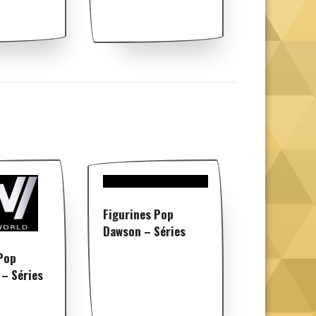
Figurines Pop
Dawson – Séries
Pop
– Séries