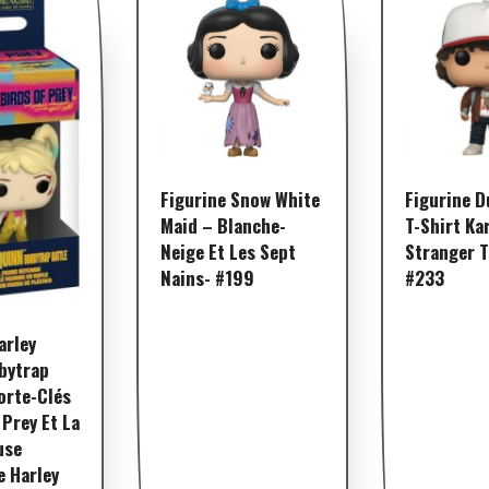
Figurine Snow White
Figurine D
Maid – Blanche-
T-Shirt Ka
Neige Et Les Sept
Stranger T
Nains- #199
#233
arley
bytrap
orte-Clés
 Prey Et La
use
e Harley