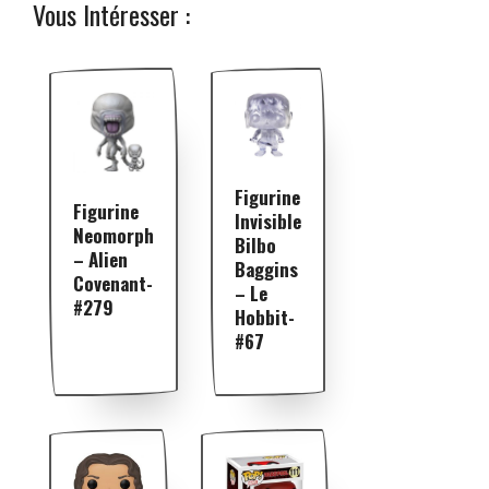
Vous Intéresser :
Figurine
Figurine
Invisible
Neomorph
Bilbo
– Alien
Baggins
Covenant-
– Le
#279
Hobbit-
#67