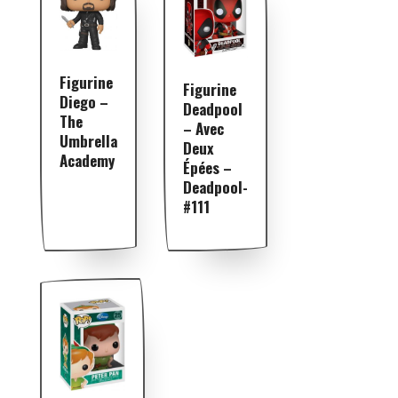
Figurine
Figurine
Diego –
Deadpool
The
– Avec
Umbrella
Deux
Academy
Épées –
Deadpool-
#111