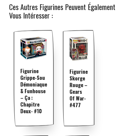
Ces Autres Figurines Peuvent Également
Vous Intéresser :
Figurine
Figurine
Grippe-Sou
Skorge
Démoniaque
Rouge –
& Funhouse
Gears
– Ça :
Of War-
Chapitre
#477
Deux- #10