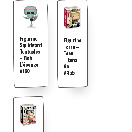
Figurine
Figurine
Squidward
Terra –
Tentacles
Teen
– Bob
Titans
L’éponge-
Go!-
#160
#455