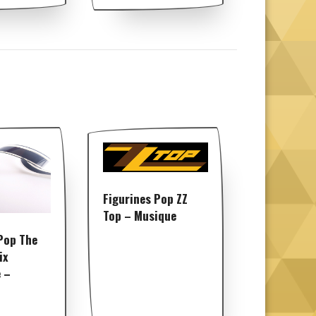
Figurines Pop ZZ
Top – Musique
Pop The
ix
 –