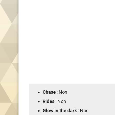
Chase
: Non
Rides
: Non
Glow in the dark
: Non