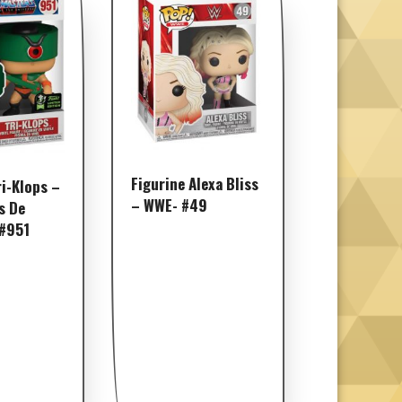
Figurine Alexa Bliss
ri-Klops –
– WWE- #49
s De
 #951