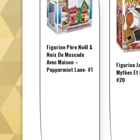
Figurine Père Noël &
Noix De Muscade
Avec Maison –
Figurine J
Peppermint Lane- #1
Mythes Et
#20