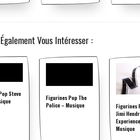
 Également Vous Intéresser :
Pop Steve
Figurines Pop The
sique
Police – Musique
Figurines 
Jimi Hendr
Experience
Musique