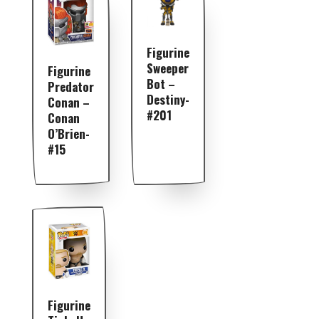
Figurine
Sweeper
Figurine
Bot –
Predator
Destiny-
Conan –
#201
Conan
O’Brien-
#15
Figurine