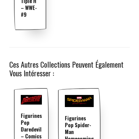
Tiple H
– WWE-
#9
Ces Autres Collections Peuvent Également
Vous Intéresser :
Figurines
Figurines
Pop
Pop Spider-
Daredevil
Man
– Comics
Homecoming