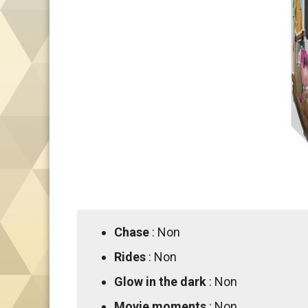
Chase
: Non
Rides
: Non
Glow in the dark
: Non
Movie moments
: Non