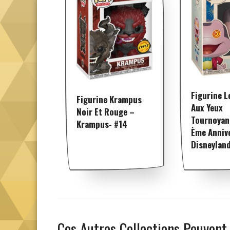
Figurine L
Figurine Krampus
Aux Yeux
Noir Et Rouge –
Tournoyan
Krampus- #14
Ème Anniv
Disneylan
Ces Autres Collections Peuvent