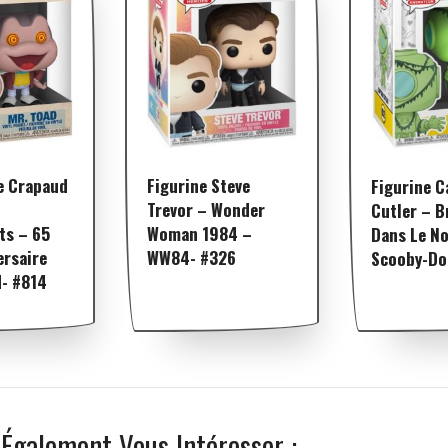
e Crapaud
Figurine Steve
Figurine C
Trevor – Wonder
Cutler – B
ts – 65
Woman 1984 –
Dans Le No
ersaire
WW84- #326
Scooby-Do
d- #814
 Également Vous Intéresser :