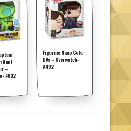
Figurine Nano Cola
aptain
DVa – Overwatch-
rillant
#492
ir –
o- #632