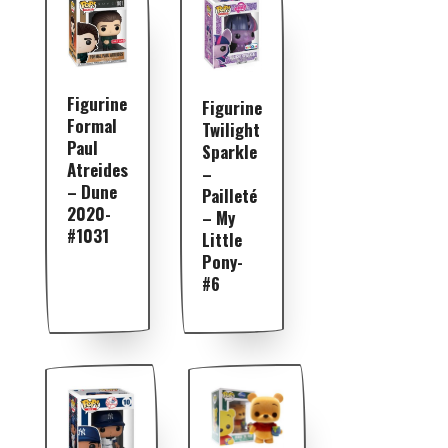
Figurine
Figurine
Formal
Twilight
Paul
Sparkle
Atreides
–
– Dune
Pailleté
2020-
– My
#1031
Little
Pony-
#6