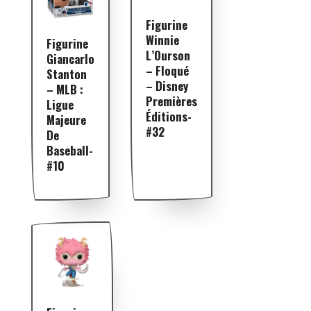
Figurine
Winnie
Figurine
L’Ourson
Giancarlo
– Floqué
Stanton
– Disney
– MLB :
Premières
Ligue
Éditions-
Majeure
#32
De
Baseball-
#10