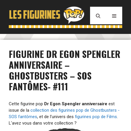
Aller
au
MENU
contenu
FIGURINE DR EGON SPENGLER
ANNIVERSAIRE –
GHOSTBUSTERS – SOS
FANTÔMES- #111
Cette figurine pop
Dr Egon Spengler anniversaire
est
issue de la
collection des figurines pop de Ghostbusters -
SOS fantômes
, et de l'univers des
figurines pop de Films
.
L'avez vous dans votre collection ?