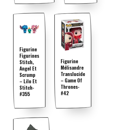
Figurine
Figurines
Figurine
Stitch,
Mélisandre
Angel Et
Translucide
Scrump
– Game Of
– Lilo Et
Thrones-
Stitch-
#42
#355