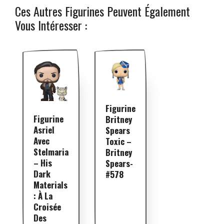
Ces Autres Figurines Peuvent Également
Vous Intéresser :
Figurine
Figurine
Britney
Asriel
Spears
Avec
Toxic –
Stelmaria
Britney
– His
Spears-
Dark
#578
Materials
: À La
Croisée
Des