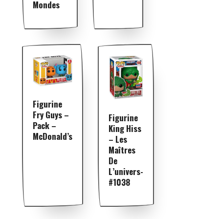
Mondes
Figurine
Fry Guys –
Figurine
Pack –
King Hiss
McDonald’s
– Les
Maîtres
De
L’univers-
#1038