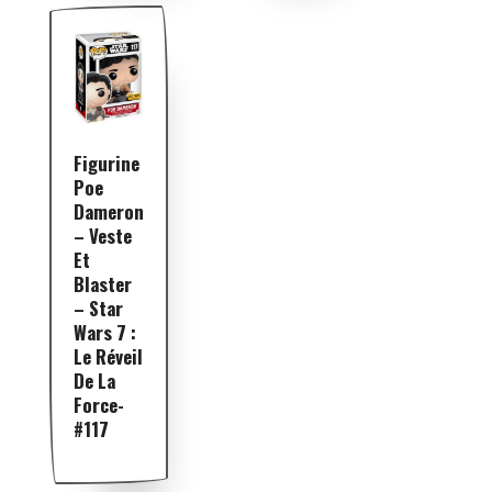
Figurine
Poe
Dameron
– Veste
Et
Blaster
– Star
Wars 7 :
Le Réveil
De La
Force-
#117