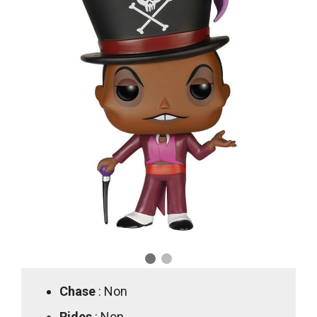
Chase
: Non
Rides
: Non