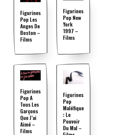
Figurines
Figurines
Pop New
Pop Les
York
Anges De
1997 –
Boston –
Films
Films
Figurines
Figurines
Pop A
Pop
Tous Les
Maléfique
Garçons
: Le
Que J’ai
Pouvoir
Aimé –
Du Mal –
Films
Films