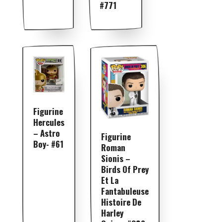
#771
Figurine
Hercules
– Astro
Figurine
Boy- #61
Roman
Sionis –
Birds Of Prey
Et La
Fantabuleuse
Histoire De
Harley