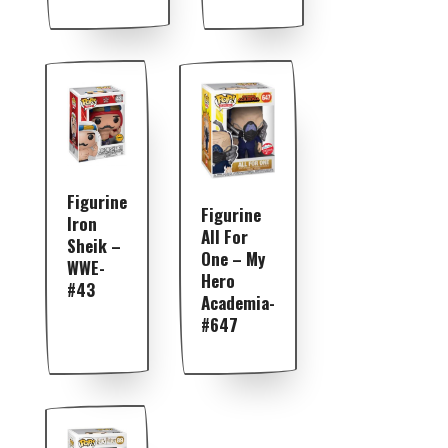
Figurine
Figurine
Iron
All For
Sheik –
One – My
WWE-
Hero
#43
Academia-
#647