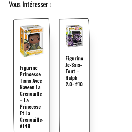
Vous Intéresser :
Figurine
Je-Sais-
Figurine
Tout –
Princesse
Ralph
Tiana Avec
2.0- #10
Naveen La
Grenouille
– La
Princesse
Et La
Grenouille-
#149