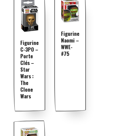
Figurine
Naomi –
Figurine
WWE-
C-3PO –
#75
Porte
Clés –
Star
Wars :
The
Clone
Wars