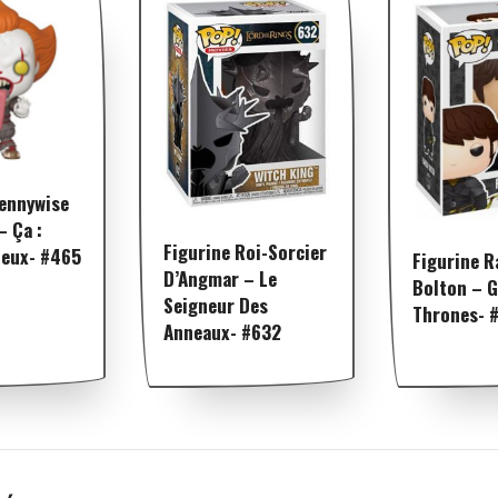
Pennywise
– Ça :
Figurine Roi-Sorcier
Deux- #465
Figurine 
D’Angmar – Le
Bolton – 
Seigneur Des
Thrones- 
Anneaux- #632