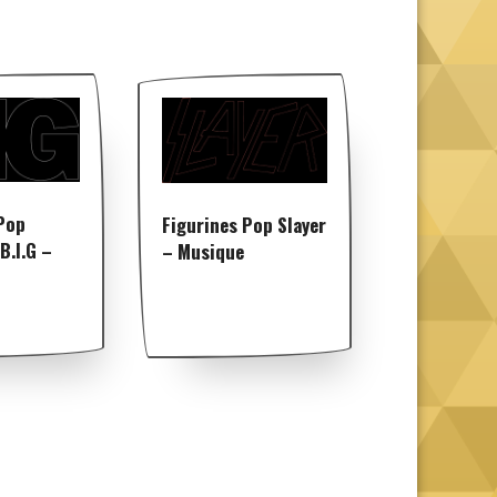
Pop
Figurines Pop Slayer
B.I.G –
– Musique