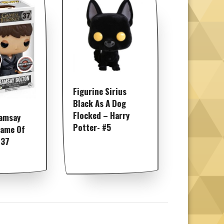
Figurine Sirius
Black As A Dog
Flocked – Harry
Ramsay
Potter- #5
Game Of
#37