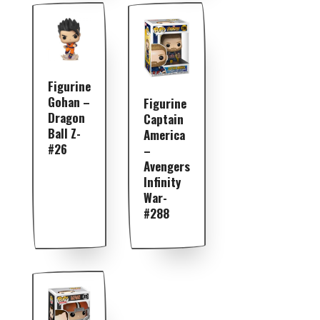
Figurine
Gohan –
Figurine
Dragon
Captain
Ball Z-
America
#26
–
Avengers
Infinity
War-
#288