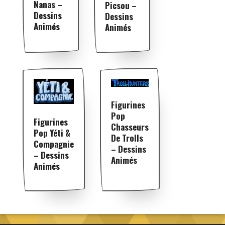
Nanas –
Picsou –
Dessins
Dessins
Animés
Animés
Figurines
Pop
Figurines
Chasseurs
Pop Yéti &
De Trolls
Compagnie
– Dessins
– Dessins
Animés
Animés