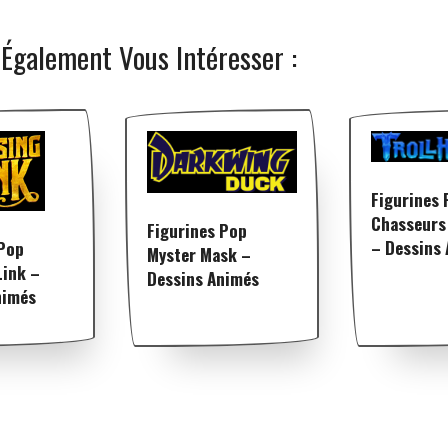
 Également Vous Intéresser :
Figurines 
Chasseurs 
Figurines Pop
– Dessins
 Pop
Myster Mask –
Link –
Dessins Animés
nimés