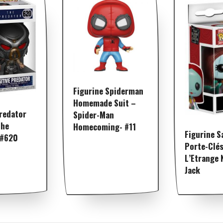
Figurine Spiderman
Homemade Suit –
Predator
Spider-Man
The
Homecoming- #11
Figurine Sa
 #620
Porte-Clés
L’Etrange 
Jack