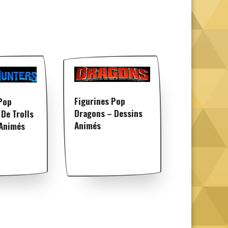
Figurines Pop
Pop
Dragons – Dessins
De Trolls
Animés
 Animés