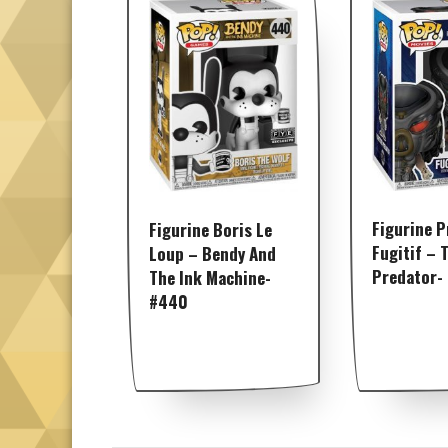
Figurine 
Figurine Boris Le
Fugitif – 
Loup – Bendy And
Predator-
The Ink Machine-
#440