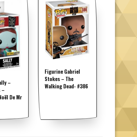
Figurine Gabriel
Stokes – The
lly –
Walking Dead- #386
 –
Noël De Mr