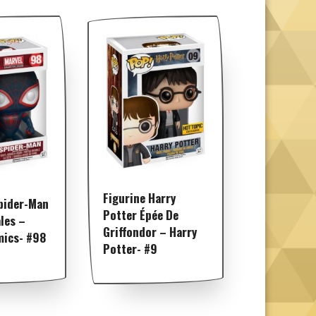
Figurine Harry
pider-Man
Potter Épée De
les –
Griffondor – Harry
mics- #98
Potter- #9