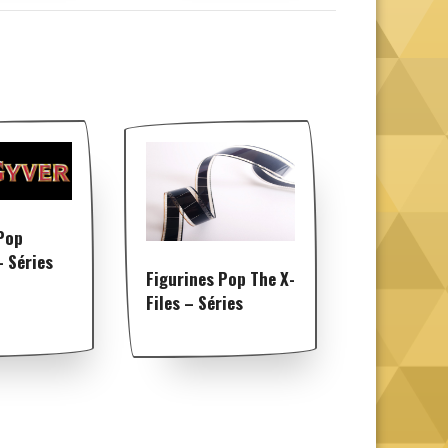
Pop
 Séries
Figurines Pop The X-
Files – Séries