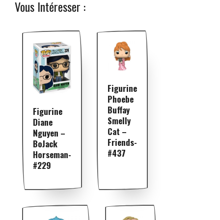
Vous Intéresser :
Figurine
Phoebe
Buffay
Figurine
Smelly
Diane
Cat –
Nguyen –
Friends-
BoJack
#437
Horseman-
#229