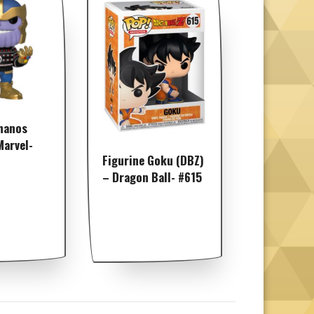
hanos
Marvel-
Figurine Goku (DBZ)
– Dragon Ball- #615