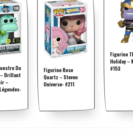
Figurine T
Holiday – 
Monstre Du
#153
Figurine Rose
– Brillant
Quartz – Steven
ir –
Universe- #211
 Légendes-