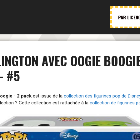
PAR LICEN
LINGTON AVEC OOGIE BOOGIE
- #5
oogie - 2 pack
est issue de la
collection des figurines pop de Disne
lection ? Cette collection est rattachée à la
collection de figurines 