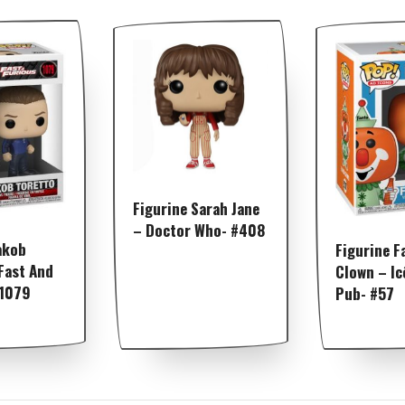
Figurine Sarah Jane
– Doctor Who- #408
akob
Figurine F
Fast And
Clown – Ic
#1079
Pub- #57