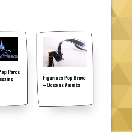
Pop Parcs
Figurines Pop Brave
essins
– Dessins Animés