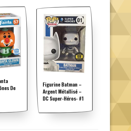
anta
Figurine Batman –
ônes De
Argent Métallisé –
DC Super-Héros- #1