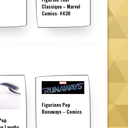
Classique – Marvel
Comics- #438
Figurines Pop
Runaways – Comics
Pop
o Laughs