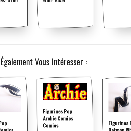
les- #186
Who- #354
 Également Vous Intéresser :
Figurines Pop
Archie Comics –
 Pop
Figurines 
Comics
 Comics
Batman Wh