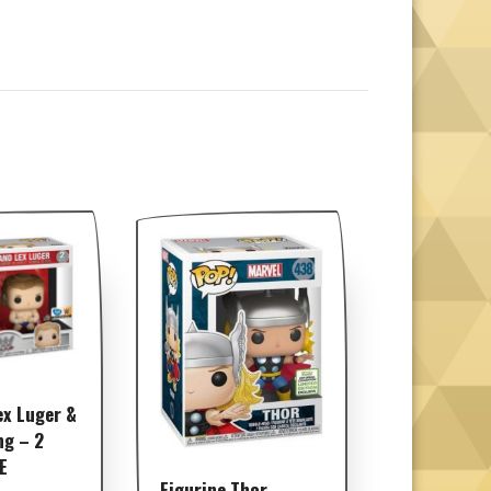
ex Luger &
ng – 2
E
Figurine Thor