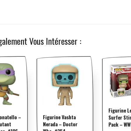
galement Vous Intéresser :
Figurine L
onatello –
Figurine Vashta
Surfer Sti
utant
Nerada – Doctor
Pack – WW