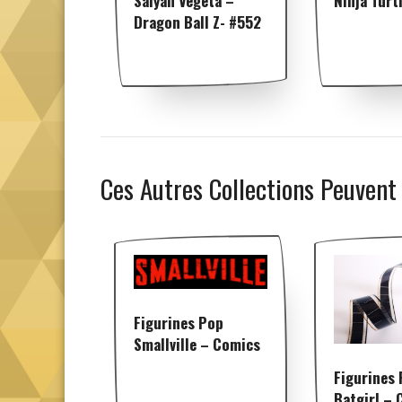
Saiyan Vegeta –
Ninja Turt
Dragon Ball Z- #552
Ces Autres Collections Peuvent
Figurines Pop
Smallville – Comics
Figurines
Batgirl –