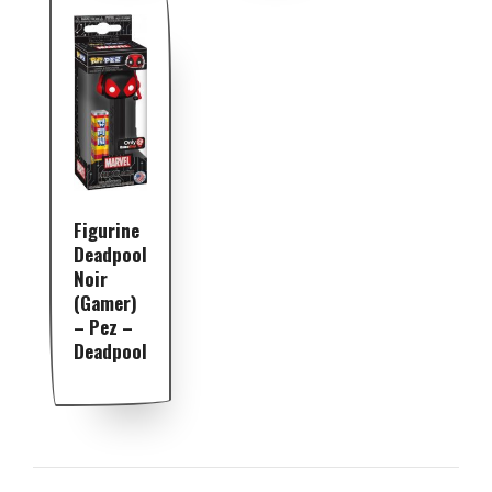
Figurine
Deadpool
Noir
(Gamer)
– Pez –
Deadpool