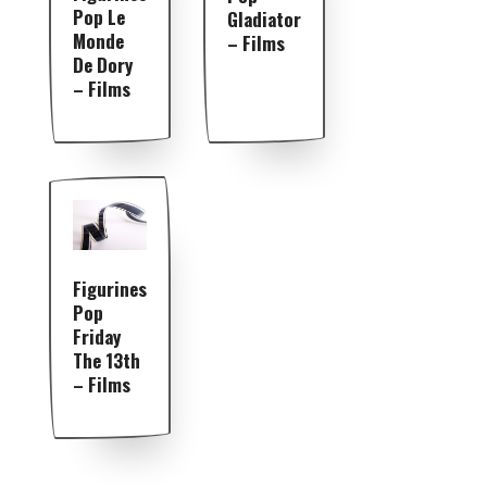
Pop Le
Gladiator
Monde
– Films
De Dory
– Films
Figurines
Pop
Friday
The 13th
– Films