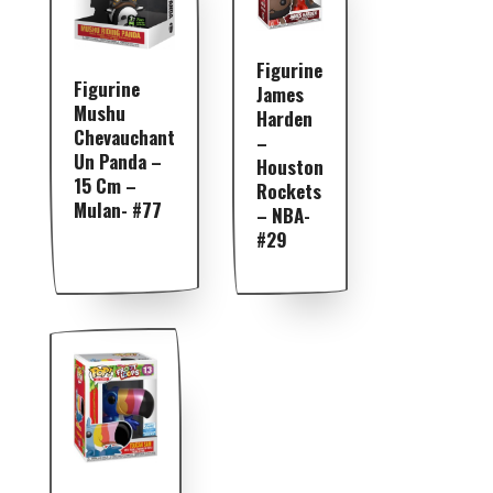
Figurine
Figurine
James
Mushu
Harden
Chevauchant
–
Un Panda –
Houston
15 Cm –
Rockets
Mulan- #77
– NBA-
#29