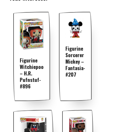
Figurine
Sorcerer
Figurine
Mickey –
Witchiepoo
Fantasia-
– H.R.
#207
Pufnstuf-
#896